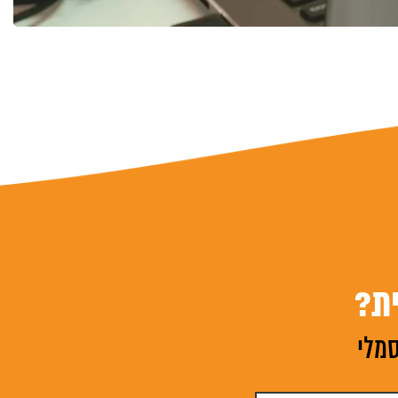
ת?
סמלי