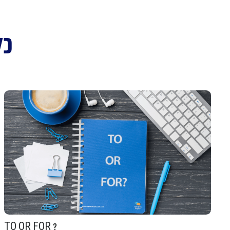
כל
TO OR FOR ?