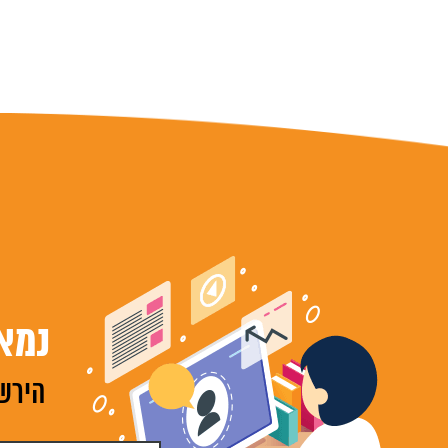
נמא
הירשמ