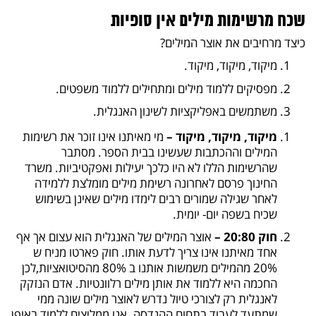
שכח מרשימות מילים אין סופיות
כיצד מרחיבים את אוצר המילים?
מיקוד, מיקוד, מיקוד.
מפסיקים ללמוד מילים ומתחילים ללמוד משפטים.
משתמשים באפליקציות לשינון האנגלית.
מיקוד, מיקוד, מיקוד –
מי מאיתנו אינו זוכר את רשימות
המילים וההכתבות שעשינו בבית הספר. מסתבר
שהרשימות הללו לא היו כלכך יעילות ואפקטיביות. משרד
החינוך פרסם לאחרונה רשימת מילים מומלצת ללמידה
לאחר שגילה שמורים רבים לימדו מילים שאינן בשימוש
שכיח בשפה יום- יומית.
חוק 20:80 –
אוצר המילים של האנגלית הוא עצום אך אף
אחד מאיתנו אינו צריך לדעת אותו. חוק פארטו מניח ש
20% מהמילים משמשות אותנו ב 80% מהסיטואציות,לכן
החכמה היא ללמוד את אותן מילים רלוונטיות. אדם הנזקק
לאנגלית רק לצורכי טיול נדרש לאוצר מילים שונה ממי
שמתעד לעבוד בתחום ההנדסה. אנו ממליצים ללמוד באופן