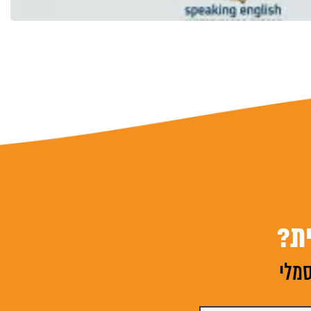
ת?
סמלי