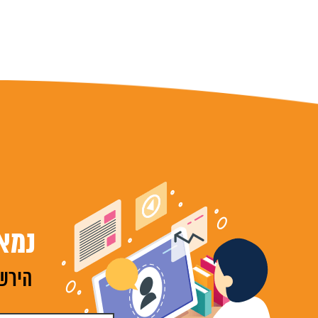
נמא
הירשמ