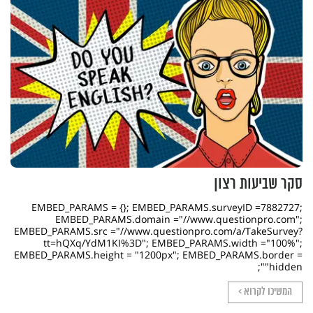
סקר שביעות רצון
EMBED_PARAMS = {}; EMBED_PARAMS.surveyID =7882727;
EMBED_PARAMS.domain ="//www.questionpro.com";
EMBED_PARAMS.src ="//www.questionpro.com/a/TakeSurvey?
tt=hQXq/YdM1KI%3D"; EMBED_PARAMS.width ="100%";
EMBED_PARAMS.height = "1200px"; EMBED_PARAMS.border =
"hidden";
המשיכו לקרוא >