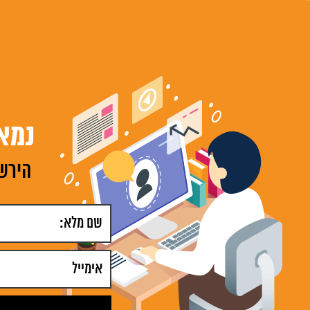
נמא
הירשמ