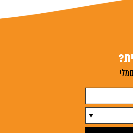
ת?
סמלי